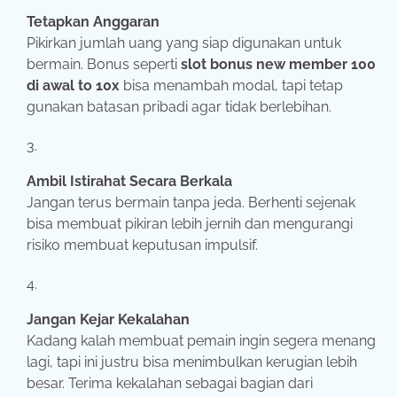
Tetapkan Anggaran
Pikirkan jumlah uang yang siap digunakan untuk
bermain. Bonus seperti
slot bonus new member 100
di awal to 10x
bisa menambah modal, tapi tetap
gunakan batasan pribadi agar tidak berlebihan.
Ambil Istirahat Secara Berkala
Jangan terus bermain tanpa jeda. Berhenti sejenak
bisa membuat pikiran lebih jernih dan mengurangi
risiko membuat keputusan impulsif.
Jangan Kejar Kekalahan
Kadang kalah membuat pemain ingin segera menang
lagi, tapi ini justru bisa menimbulkan kerugian lebih
besar. Terima kekalahan sebagai bagian dari