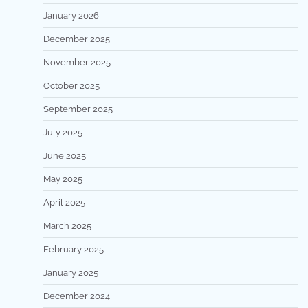
January 2026
December 2025
November 2025
October 2025
September 2025
July 2025
June 2025
May 2025
April 2025
March 2025
February 2025
January 2025
December 2024