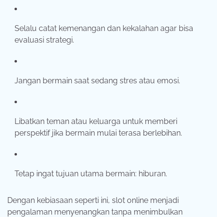
Selalu catat kemenangan dan kekalahan agar bisa
evaluasi strategi.
Jangan bermain saat sedang stres atau emosi.
Libatkan teman atau keluarga untuk memberi
perspektif jika bermain mulai terasa berlebihan.
Tetap ingat tujuan utama bermain: hiburan.
Dengan kebiasaan seperti ini, slot online menjadi
pengalaman menyenangkan tanpa menimbulkan