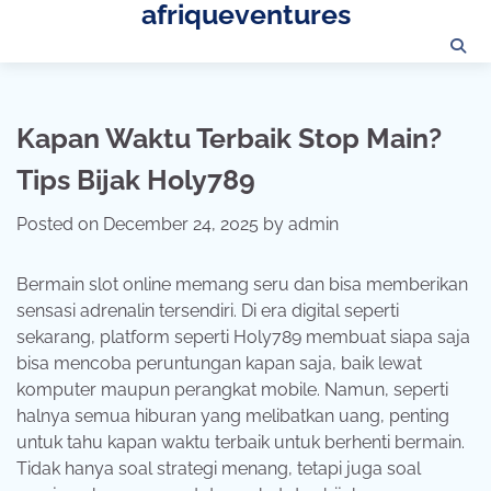
afriqueventures
Skip
to
content
Kapan Waktu Terbaik Stop Main?
Tips Bijak Holy789
Posted on
December 24, 2025
by
admin
Bermain slot online memang seru dan bisa memberikan
sensasi adrenalin tersendiri. Di era digital seperti
sekarang, platform seperti Holy789 membuat siapa saja
bisa mencoba peruntungan kapan saja, baik lewat
komputer maupun perangkat mobile. Namun, seperti
halnya semua hiburan yang melibatkan uang, penting
untuk tahu kapan waktu terbaik untuk berhenti bermain.
Tidak hanya soal strategi menang, tetapi juga soal