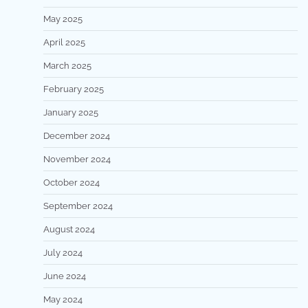
May 2025
April 2025
March 2025
February 2025
January 2025
December 2024
November 2024
October 2024
September 2024
August 2024
July 2024
June 2024
May 2024