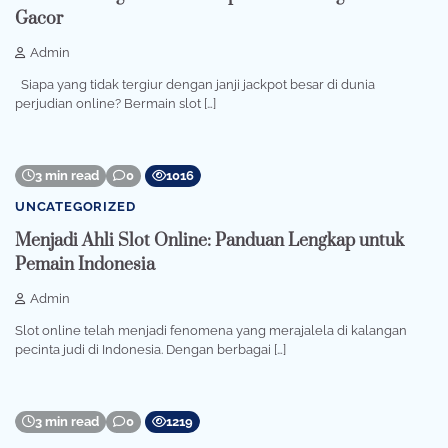
Gacor
Admin
Siapa yang tidak tergiur dengan janji jackpot besar di dunia
perjudian online? Bermain slot […]
3 min read
0
1016
UNCATEGORIZED
Menjadi Ahli Slot Online: Panduan Lengkap untuk
Pemain Indonesia
Admin
Slot online telah menjadi fenomena yang merajalela di kalangan
pecinta judi di Indonesia. Dengan berbagai […]
3 min read
0
1219