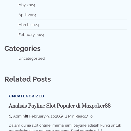
May 2024
April 2024
March 2024
February 2024
Categories
Uncategorized
Related Posts
UNCATEGORIZED
Analisis Payline Slot Populer di Maxpoker88
Admin
February 9, 2026
4 Min Read
0
Dalam dunia slot online, memahami payline adalah kunci untuk
memaksimalkan peluang menang. Bagi pemain di […]