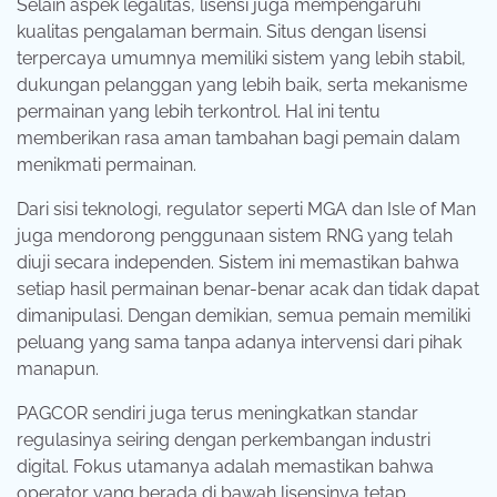
Selain aspek legalitas, lisensi juga mempengaruhi
kualitas pengalaman bermain. Situs dengan lisensi
terpercaya umumnya memiliki sistem yang lebih stabil,
dukungan pelanggan yang lebih baik, serta mekanisme
permainan yang lebih terkontrol. Hal ini tentu
memberikan rasa aman tambahan bagi pemain dalam
menikmati permainan.
Dari sisi teknologi, regulator seperti MGA dan Isle of Man
juga mendorong penggunaan sistem RNG yang telah
diuji secara independen. Sistem ini memastikan bahwa
setiap hasil permainan benar-benar acak dan tidak dapat
dimanipulasi. Dengan demikian, semua pemain memiliki
peluang yang sama tanpa adanya intervensi dari pihak
manapun.
PAGCOR sendiri juga terus meningkatkan standar
regulasinya seiring dengan perkembangan industri
digital. Fokus utamanya adalah memastikan bahwa
operator yang berada di bawah lisensinya tetap