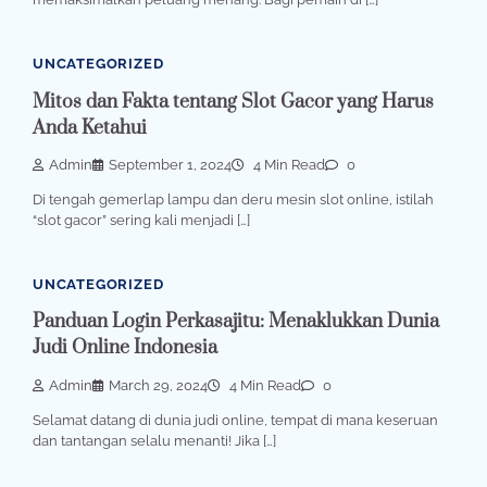
UNCATEGORIZED
Mitos dan Fakta tentang Slot Gacor yang Harus
Anda Ketahui
Admin
September 1, 2024
4 Min Read
0
Di tengah gemerlap lampu dan deru mesin slot online, istilah
“slot gacor” sering kali menjadi […]
UNCATEGORIZED
Panduan Login Perkasajitu: Menaklukkan Dunia
Judi Online Indonesia
Admin
March 29, 2024
4 Min Read
0
Selamat datang di dunia judi online, tempat di mana keseruan
dan tantangan selalu menanti! Jika […]