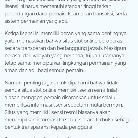
lisensi ini harus memenuhi standar tinggi terkait
perlindungan dana pemain, keamanan transaksi, serta
sistem permainan yang adil.
Ketiga lisensi ini memiliki peran yang sama pentingnya,
yaitu memastikan bahwa situs slot online beroperasi
secara transparan dan bertanggung jawab. Meskipun
berasal dari wilayah yang berbeda, tujuan utamanya
tetap sama: menciptakan lingkungan permainan yang
aman dan adil bagi semua pemain.
Namun, penting juga untuk dipahami bahwa tidak
semua situs slot online memiliki lisensi resmi. Inilah
alasan mengapa pemain disarankan untuk selalu
memeriksa informasi lisensi sebelum mulai bermain.
Situs yang memiliki lisensi resmi biasanya akan
menampilkan informasi tersebut secara terbuka sebagai
bentuk transparansi kepada pengguna.