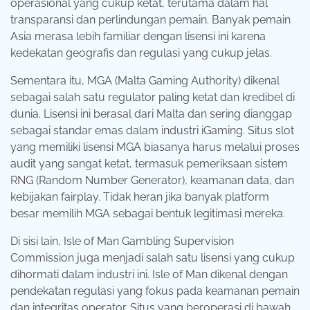
operasional yang cukup ketat, terutama dalam hal
transparansi dan perlindungan pemain. Banyak pemain
Asia merasa lebih familiar dengan lisensi ini karena
kedekatan geografis dan regulasi yang cukup jelas.
Sementara itu, MGA (Malta Gaming Authority) dikenal
sebagai salah satu regulator paling ketat dan kredibel di
dunia. Lisensi ini berasal dari Malta dan sering dianggap
sebagai standar emas dalam industri iGaming. Situs slot
yang memiliki lisensi MGA biasanya harus melalui proses
audit yang sangat ketat, termasuk pemeriksaan sistem
RNG (Random Number Generator), keamanan data, dan
kebijakan fairplay. Tidak heran jika banyak platform
besar memilih MGA sebagai bentuk legitimasi mereka.
Di sisi lain, Isle of Man Gambling Supervision
Commission juga menjadi salah satu lisensi yang cukup
dihormati dalam industri ini. Isle of Man dikenal dengan
pendekatan regulasi yang fokus pada keamanan pemain
dan integritas operator. Situs yang beroperasi di bawah