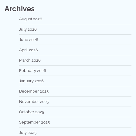
Archives
August 2026
July 2026
June 2026
April 2026
March 2026
February 2026
January 2026
December 2025
November 2025
October 2025
September 2025
July 2025