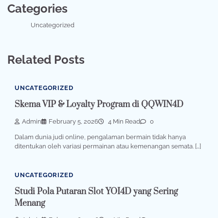
Categories
Uncategorized
Related Posts
UNCATEGORIZED
Skema VIP & Loyalty Program di QQWIN4D
Admin
February 5, 2026
4 Min Read
0
Dalam dunia judi online, pengalaman bermain tidak hanya
ditentukan oleh variasi permainan atau kemenangan semata. […]
UNCATEGORIZED
Studi Pola Putaran Slot YOI4D yang Sering
Menang