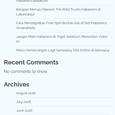
Habanero Badak178
Balapan Menuju Maxwin: Trik Wild Trucks Habanero di
Labamanjur
Cara Mendapatkan Free Spin Berkali-kali di Slot Habanero
Amanahtoto
Jangan Main Habanero di Togel Sebelum Menonton Video
Ini
Rekor Kemenangan Lagi! Gameplay Slot Online di Istana404
Recent Comments
No comments to show.
Archives
August 2026
July 2026
June 2026