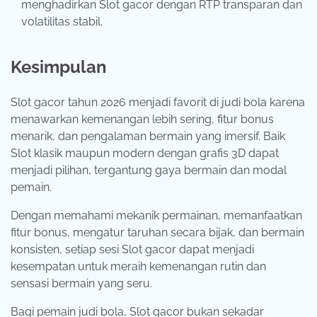
menghadirkan Slot gacor dengan RTP transparan dan
volatilitas stabil.
Kesimpulan
Slot gacor tahun 2026 menjadi favorit di judi bola karena
menawarkan kemenangan lebih sering, fitur bonus
menarik, dan pengalaman bermain yang imersif. Baik
Slot klasik maupun modern dengan grafis 3D dapat
menjadi pilihan, tergantung gaya bermain dan modal
pemain.
Dengan memahami mekanik permainan, memanfaatkan
fitur bonus, mengatur taruhan secara bijak, dan bermain
konsisten, setiap sesi Slot gacor dapat menjadi
kesempatan untuk meraih kemenangan rutin dan
sensasi bermain yang seru.
Bagi pemain judi bola, Slot gacor bukan sekadar