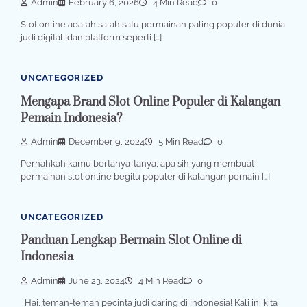
Admin
February 6, 2026
4 Min Read
0
Slot online adalah salah satu permainan paling populer di dunia
judi digital, dan platform seperti […]
UNCATEGORIZED
Mengapa Brand Slot Online Populer di Kalangan
Pemain Indonesia?
Admin
December 9, 2024
5 Min Read
0
Pernahkah kamu bertanya-tanya, apa sih yang membuat
permainan slot online begitu populer di kalangan pemain […]
UNCATEGORIZED
Panduan Lengkap Bermain Slot Online di
Indonesia
Admin
June 23, 2024
4 Min Read
0
Hai, teman-teman pecinta judi daring di Indonesia! Kali ini kita