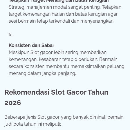
Tetapkan Target Menang dan Batas Kerugian
Strategi manajemen modal sangat penting. Tetapkan
target kemenangan harian dan batas kerugian agar
sesi bermain tetap terkendali dan menyenangkan.
Konsisten dan Sabar
Meskipun Slot gacor lebih sering memberikan
kemenangan, kesabaran tetap diperlukan. Bermain
secara konsisten membantu memaksimalkan peluang
menang dalam jangka panjang.
Rekomendasi Slot Gacor Tahun
2026
Beberapa jenis Slot gacor yang banyak diminati pemain
judi bola tahun ini meliputi: