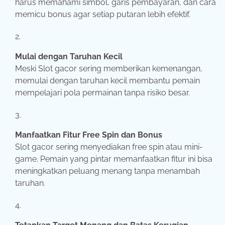
harus memahami simbol, garis pembayaran, dan cara
memicu bonus agar setiap putaran lebih efektif.
Mulai dengan Taruhan Kecil
Meski Slot gacor sering memberikan kemenangan,
memulai dengan taruhan kecil membantu pemain
mempelajari pola permainan tanpa risiko besar.
Manfaatkan Fitur Free Spin dan Bonus
Slot gacor sering menyediakan free spin atau mini-
game. Pemain yang pintar memanfaatkan fitur ini bisa
meningkatkan peluang menang tanpa menambah
taruhan.