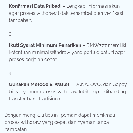
Konfirmasi Data Pribadi
– Lengkapi informasi akun
agar proses withdraw tidak terhambat oleh verifikasi
tambahan.
Ikuti Syarat Minimum Penarikan
– BMW777 memiliki
ketentuan minimal withdraw yang perlu dipatuhi agar
proses berjalan cepat.
Gunakan Metode E-Wallet
– DANA, OVO, dan Gopay
biasanya memproses withdraw lebih cepat dibanding
transfer bank tradisional.
Dengan mengikuti tips ini, pemain dapat menikmati
proses withdraw yang cepat dan nyaman tanpa
hambatan.