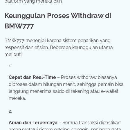
platform yang mereka pilih.
Keunggulan Proses Withdraw di
BMW777
BMW777 menonjol karena sistem penarikan yang
responsif dan efisien. Beberapa keunggulan utama
meliputi:
Cepat dan Real-Time
– Proses withdraw biasanya
diproses dalam hitungan menit, sehingga pemain bisa
langsung menerima saldo di rekening atau e-wallet
mereka.
Aman dan Terpercaya
– Semua transaksi dipastikan
aman melalui sistem enkripsi canggih, sehingga data