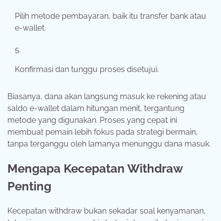
Pilih metode pembayaran, baik itu transfer bank atau
e-wallet.
Konfirmasi dan tunggu proses disetujui.
Biasanya, dana akan langsung masuk ke rekening atau
saldo e-wallet dalam hitungan menit, tergantung
metode yang digunakan. Proses yang cepat ini
membuat pemain lebih fokus pada strategi bermain,
tanpa terganggu oleh lamanya menunggu dana masuk.
Mengapa Kecepatan Withdraw
Penting
Kecepatan withdraw bukan sekadar soal kenyamanan,