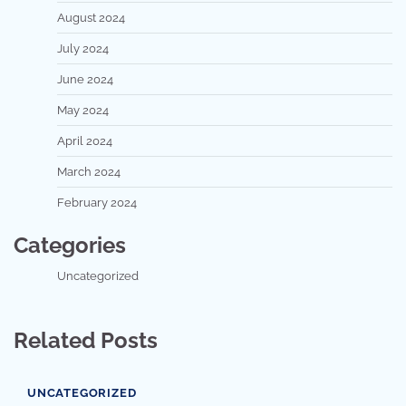
August 2024
July 2024
June 2024
May 2024
April 2024
March 2024
February 2024
Categories
Uncategorized
Related Posts
UNCATEGORIZED