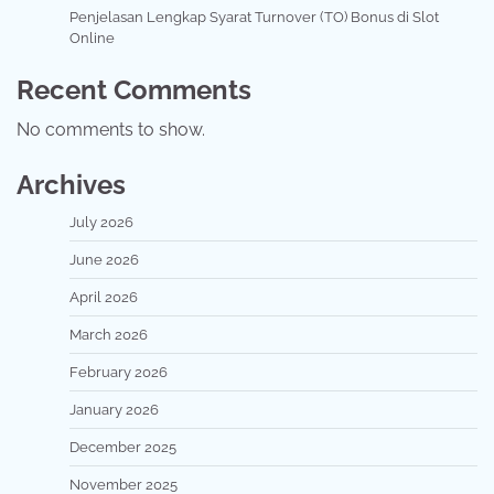
Penjelasan Lengkap Syarat Turnover (TO) Bonus di Slot
Online
Recent Comments
No comments to show.
Archives
July 2026
June 2026
April 2026
March 2026
February 2026
January 2026
December 2025
November 2025