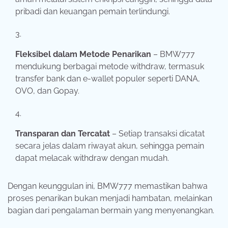
pribadi dan keuangan pemain terlindungi.
Fleksibel dalam Metode Penarikan
– BMW777
mendukung berbagai metode withdraw, termasuk
transfer bank dan e-wallet populer seperti DANA,
OVO, dan Gopay.
Transparan dan Tercatat
– Setiap transaksi dicatat
secara jelas dalam riwayat akun, sehingga pemain
dapat melacak withdraw dengan mudah.
Dengan keunggulan ini, BMW777 memastikan bahwa
proses penarikan bukan menjadi hambatan, melainkan
bagian dari pengalaman bermain yang menyenangkan.