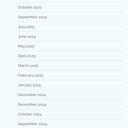
October 2025
September 2025
July 2025
June 2025
May 2025
April 2025
March 2025
February 2025
January 2025
December 2024
November 2024
October 2024
September 2024