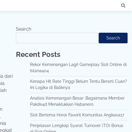
Search
Search
Recent Posts
Rekor Kemenangan Lagi! Gameplay Slot Online di
Istana404
a dari
Kenapa Hit Rate Tinggi Belum Tentu Berarti Cuan?
ia.
Ini Logika di Baliknya
iah
Analisis Kemenangan Besar: Bagaimana Member
Pakde4d Menaklukkan Habanero
an
Slot Bertema Horor Favorit Komunitas Angkasa17
,
nia
Penjelasan Lengkap Syarat Turnover (TO) Bonus
ngkat
di Slot Online