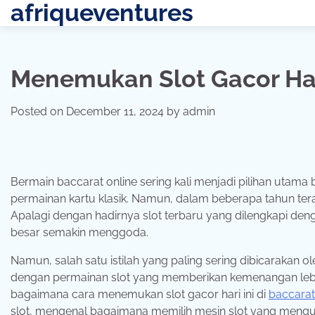
afriqueventures
Skip
to
content
Menemukan Slot Gacor Hari
Posted on
December 11, 2024
by
admin
Bermain baccarat online sering kali menjadi pilihan utam
permainan kartu klasik. Namun, dalam beberapa tahun terak
Apalagi dengan hadirnya slot terbaru yang dilengkapi de
besar semakin menggoda.
Namun, salah satu istilah yang paling sering dibicarakan oleh 
dengan permainan slot yang memberikan kemenangan lebih 
bagaimana cara menemukan slot gacor hari ini di
baccarat
slot, mengenal bagaimana memilih mesin slot yang meng