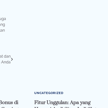
juga
ang
kan
at dan
 Anda
UNCATEGORIZED
Bonus di
Fitur Unggulan: Apa yang